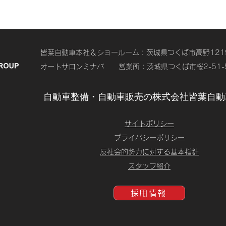
皆葉自動車本社＆ショールーム：茨城県つくば市高野1219-4 T
オートサロンミナバ 営業所：茨城県つくば市桜2-51-5 TE
自動車整備・自動車販売の株式会社皆葉自動
​サイトポリシー
プライバシーポリシー
反社会的勢力に対する基本指針
スタッフ紹介
採用情報