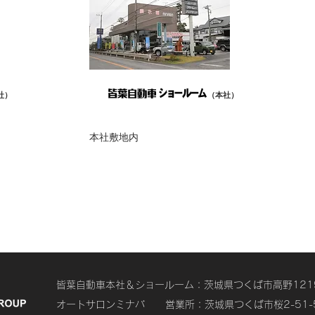
社）
（本社）
本社敷地内
皆葉自動車本社＆ショールーム：茨城県つくば市高野1219-4 T
オートサロンミナバ 営業所：茨城県つくば市桜2-51-5 TE