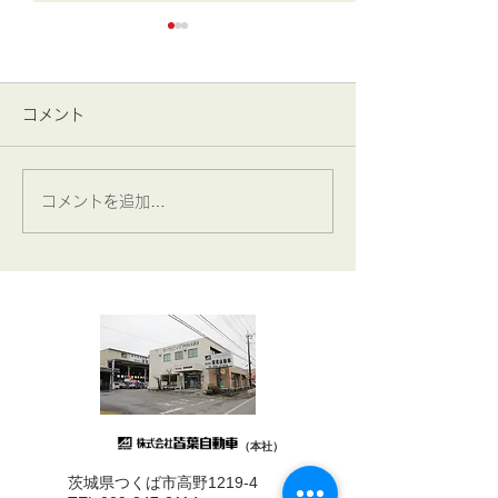
コメント
コメントを追加…
2026年 7月4日･5日(土
2026年 7月1
曜･日曜)
お知らせ！
（本社）
茨城県つくば市高野1219-4