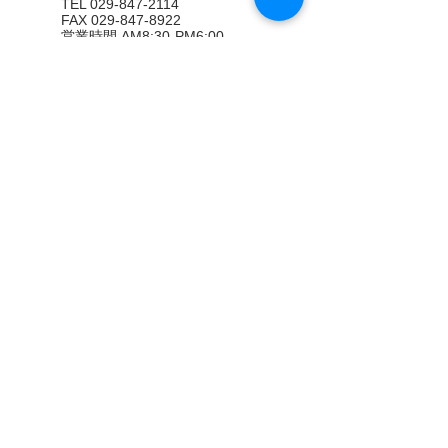
TEL 029-847-2114
FAX
029-847-8922
営業時間 AM8:30-PM6:00
(日曜日AM8:30- PM5:30)
定休日 第１、2、4、5日曜日 祝
日
（本社）
本社敷地内
（営業所）