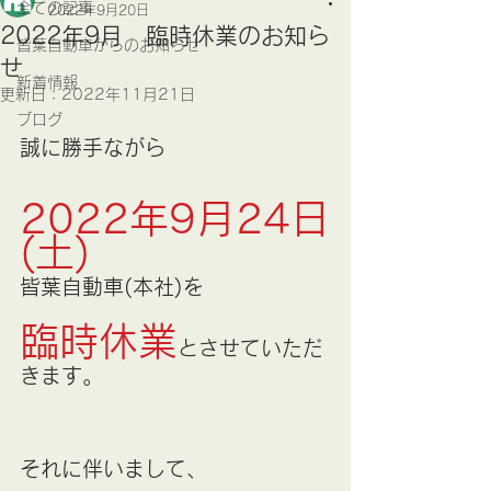
全ての記事
2022年9月20日
2022年9月 臨時休業のお知ら
皆葉自動車からのお知らせ
せ
新着情報
更新日：
2022年11月21日
ブログ
誠に勝手ながら
2022年9月24日
(土)
皆葉自動車(本社)を
臨時休業
とさせていただ
きます。
それに伴いまして、