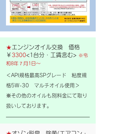
★
エンジンオイル交換 価格
￥
3300
<1台分・工賃含む>
※令
和8年７月1日～
＜API規格最高SPグレード 粘度規
格5W-30 マルチオイル使用＞
※その他のオイルも別料金にて取り
扱いしており
ます。
★
オゾン脱臭 除菌(エアコン・