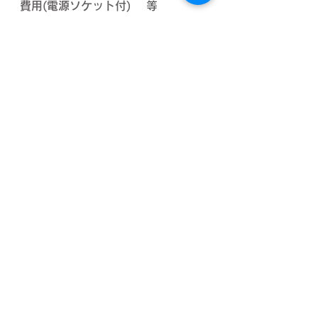
費用(電源ソケット付)
等
ボディーコーティング
・愛車のアンチエイジング 艶、輝
きがもどります。
・新車のボディー保護にも最適。
施工種類 トリプルフッ素コー
ト、ガラスコート
※車種、色によって料金が異なり
ます。
ルームクリーニング