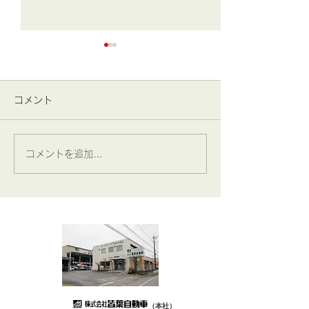
コメント
コメントを追加…
2026年 7月4日･5日(土
2026年 7月1
曜･日曜)
お知らせ！
（本社）