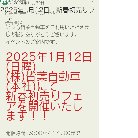
全ての記事
2024年11月30日
2025年1月12日 新春初売りフ
皆葉自動車からのお知らせ
ェア
新着情報
いつも皆葉自動車をご利用いただきま
ブログ
して誠にありがとうございます。
イベントのご案内です。
2025年1月12日
(日曜)
(株)皆葉自動車
(本社)にて
新春初売りフェ
アを開催いたし
ます！！
開催時間は9:00から17：00まで