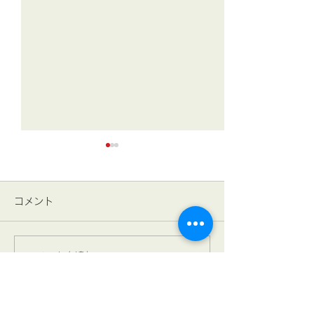
コメント
みなば通信 ☆7月号掲載
コメントを追加…
2026年 7月4日
曜･日曜)