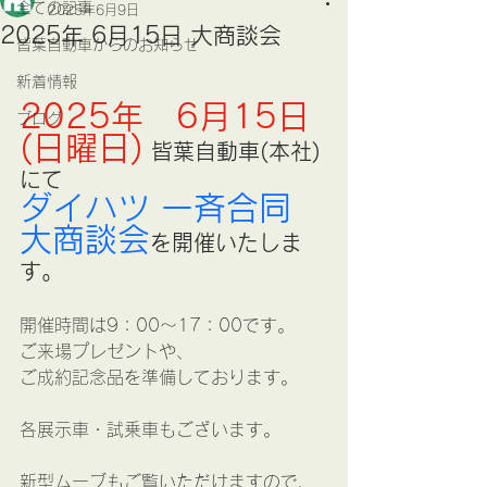
全ての記事
2025年6月9日
2025年 6月15日 大商談会
皆葉自動車からのお知らせ
新着情報
2025年　6月15日
ブログ
(日曜日)
 皆葉自動車(本社)
にて
ダイハツ 一斉合同 
大商談会
を開催いたしま
す。
開催時間は9：00～17：00です。
ご来場プレゼントや、
ご成約記念品を準備しております。
各展示車・試乗車もございます。
新型ムーブもご覧いただけますので、