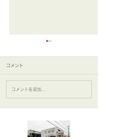
コメント
みなば通信 ☆8月号掲載
みなば通信 ☆7
コメントを追加…