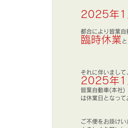
2025年
都合により皆葉自動
臨時休業
と
それに伴いまして
2025年
皆葉自動車(本社)
は休業日となって
ご不便をお掛けい