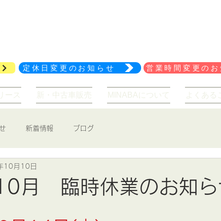
029-847-2114
アクセス
定休日変更のお知らせ
営業時間変更のお
リース
新・中古車販売
MINABAについて
よくある
せ
新着情報
ブログ
年10月10日
年10月 臨時休業のお知ら