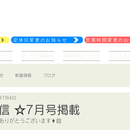
029-847-2114
アクセス
定休日変更のお知らせ
営業時間変更のお
リース
新・中古車販売
MINABAについて
よくある
せ
新着情報
ブログ
年7月4日
信 ☆7月号掲載
りがとうございます👩🏻