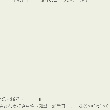
　　　↑≪7月1日・現在のゴーヤの様子≫↓
お届です・・・🐱‍💻
選された特選車や豆知識・雑学コーナーなど☜(ﾟヮﾟ☜)