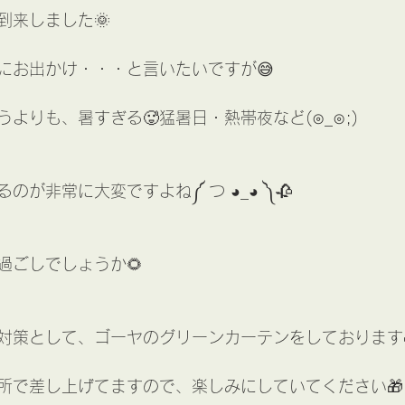
到来しました🌞
にお出かけ・・・と言いたいですが😅
よりも、暑すぎる🥵猛暑日・熱帯夜など(⊙_⊙;)
のが非常に大変ですよね༼ つ ◕_◕ ༽🥀
過ごしでしょうか🌻
対策として、ゴーヤのグリーンカーテンをしております🥒
所で差し上げてますので、楽しみにしていてください🎁