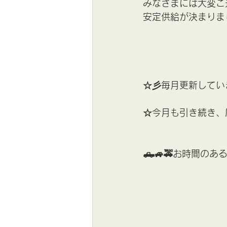
みなさまには大変ご迷惑お
安定供給が決まりま
☆彡毎月更新してい
☆今月も引き続き、厳
🛻🚙🚕お時間のあ