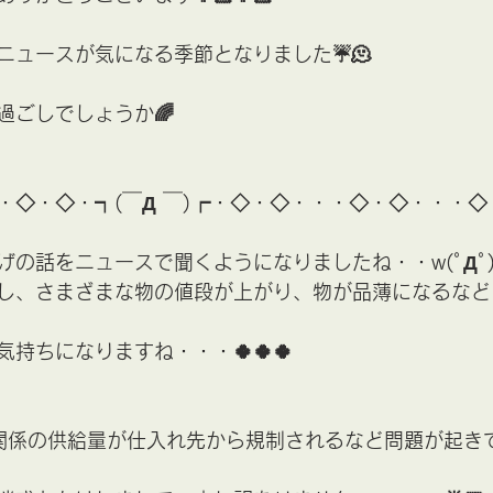
ニュースが気になる季節となりました☔🫠
過ごしでしょうか🌈
・◇・◇・┑(￣Д ￣)┍・◇・◇・・・◇・◇・・・◇
げの話をニュースで聞くようになりましたね・・w(ﾟДﾟ
し、さまざまな物の値段が上がり、物が品薄になるなど
持ちになりますね・・・🍀🍀🍀
関係の供給量が仕入れ先から規制されるなど問題が起き