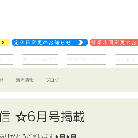
029-847-2114
アクセス
定休日変更のお知らせ
営業時間変更のお
リース
新・中古車販売
MINABAについて
よくある
せ
新着情報
ブログ
日
信 ☆6月号掲載
りがとうございます👦🏻👧🏻