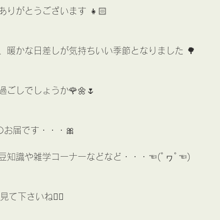
りがとうございます 👧🏻
、暖かな日差しが気持ちいい季節となりました 🌳
ごしでしょうか🌹🌼🌷
のお届です・・・🎀
豆知識や雑学コーナーなどなど・・・☜(ﾟヮﾟ☜)
見て下さいね🖐🏻