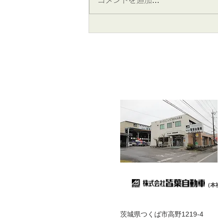
みなば通信 ☆8月号掲載
（本
茨城県つくば市高野1219-4