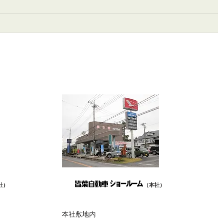
みなば通信 ☆7月号掲載
202
日曜
社）
（本社）
本社敷地内