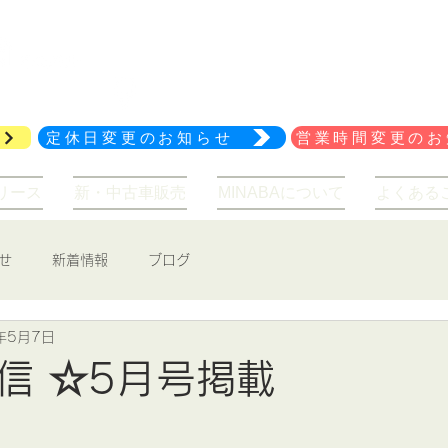
029-847-2114
アクセス
定休日変更のお知らせ
営業時間変更のお
リース
新・中古車販売
MINABAについて
よくある
せ
新着情報
ブログ
年5月7日
信 ☆5月号掲載