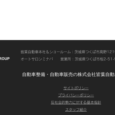
皆葉自動車本社＆ショールーム：茨城県つくば市高野1219-4 T
オートサロンミナバ 営業所：茨城県つくば市桜2-51-5 TE
自動車整備・自動車販売の株式会社皆葉自動
​サイトポリシー
プライバシーポリシー
反社会的勢力に対する基本指針
スタッフ紹介